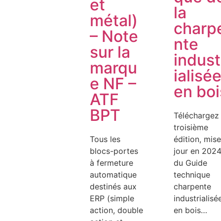
et
la
métal)
charp
– Note
nte
sur la
indust
marqu
ialisé
e NF –
en boi
ATF
BPT
Téléchargez 
troisième
Tous les
édition, mise
blocs-portes
jour en 2024
à fermeture
du Guide
automatique
technique
destinés aux
charpente
ERP (simple
industrialisé
action, double
en bois…