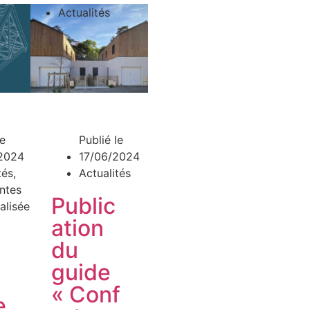
Actualités
le
Publié le
2024
17/06/2024
tés
,
Actualités
ntes
Public
ialisées
ation
du
guide
« Conf
e