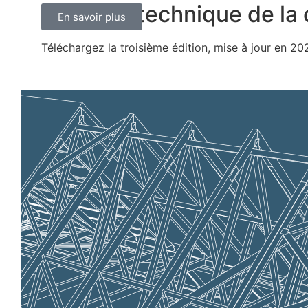
Le guide technique de la 
à la une
En savoir plus
Téléchargez la troisième édition, mise à jour en 20