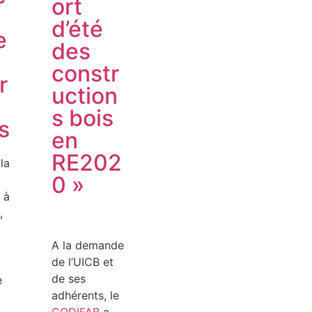
ort
d’été
e
des
constr
r
uction
e
s bois
s
en
RE202
la
0 »
 à
,
A la demande
de l’UICB et
de ses
e
adhérents, le