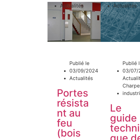
Actualités
Actualités
TUALITÉS
AGENDA
E PRESSE
Publié le
Publié 
03/09/2024
03/07/
Actualités
Actuali
Charpe
Portes
industr
résista
Le
nt au
guide
feu
techni
(bois
que d