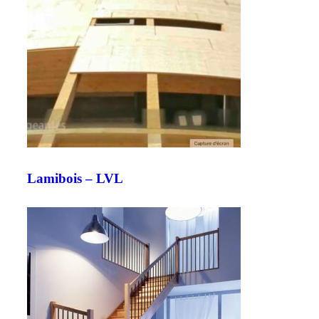
Lamibois – LVL