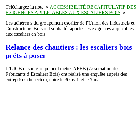
Téléchargez la note »
ACCESSIBILITÉ RECAPITULATIF DES
EXIGENCES APPLICABLES AUX ESCALIERS BOIS
»
Les adhérents du groupement escalier de l’Union des Industriels et
Constructeurs Bois ont souhaité rappeler les exigences applicables
aux escaliers en bois,
Relance des chantiers : les escaliers bois
prêts à poser
L’UICB et son groupement métier AFEB (Association des
Fabricants d’Escaliers Bois) ont réalisé une enquête auprès des
entreprises du secteur, entre le 30 avril et le 5 mai.
UICCB
UNION DES INDUSTRIES DE LA CONSTRUCTION ET DU COMMERCE
DU BOIS
120 avenue Ledru Rollin
75011 Paris