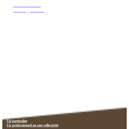
01 43 45 53 43
contact@uiccb.fr
QUI SOMMES-NOUS
Présentation
Notre histoire
Filière bois-forêt-construction : engagements et organisation
Notre organisation
L’UICCB au coeur de la filière
Organisation de la filière
Services et liens utiles
MÉTIERS
PARTENAIRES
RESSOURCES
ACTUS
TROUVER UNE ENTREPRISE
Vous êtes :
Un particulier
Un professionnel ou une collectivité