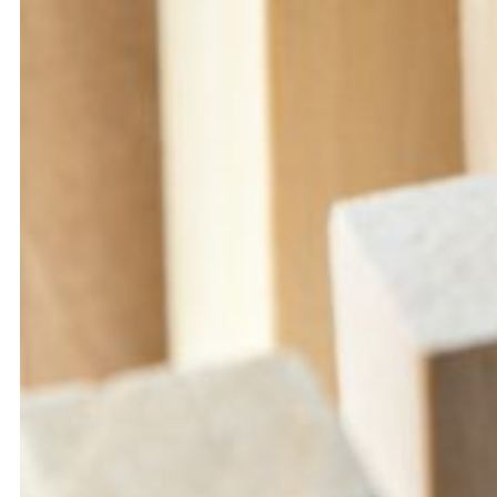
« Industries pour la Construction » , le 13 février 2019
marque un tournant dans la politique industrielle du
secteur. L’UICB a répondu présent et rejoint ce
nouveau CSF.
Le Comité Stratégique de Filière « Industries pour la
Construction »
Ce nouveau Comité Stratégique de Filière couvre
l’ensemble du champ de la construction, englobant les
activités liées aux produits de construction, au bâtiment,
aux infrastructures et à l’ingénierie. Il est structuré autour
de 6 grands projets qui sont le reflet des enjeux auxquels
est confronté le secteur: numérisation, performance
énergétique, écoconstruction, nouveaux usages, formation
et développement économique. Aux côtés des pouvoirs
publics et des collectivités territoriales, il rassemble les
acteurs économiques et les représentants de salariés du
secteur. Le CSF « industries pour la Construction »