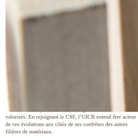
constitue désormais une formidable enceinte pour
permettre à l’ensemble des acteurs privés et publics de
travailler de concert sur la construction de demain.
Vers une construction plus respectueuse de l’homme et
de l’environnement
Les problématiques environnementales et sociétales seront
au cœur de l’action du nouveau CSF. Or, même s’ils
occupent encore une place secondaire aujourd’hui, les
matériaux bois et biosourcés ont un rôle central à jouer
dans les évolutions actuelles et futures de l’univers de la
construction. De la réduction des émissions de gaz à effet
de serre à un effet positif sur la santé et le confort des
occupants des bâtiments, ces matériaux disposent d’atouts
incontestables qui doivent être progressivement mieux
valorisés. En rejoignant le CSF, l’UICB entend être acteur
de ces évolutions aux côtés de ses confrères des autres
filières de matériaux.