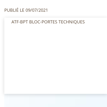
PUBLIÉ LE 09/07/2021
ATF-BPT BLOC-PORTES TECHNIQUES
FICHE DE SYNTHÈSE DE
LA FDES ATF-BPT N°4
BLOC-PORTE BOIS
TECHNIQUE (AVEC
HUISSERIE MÉTALLIQUE)