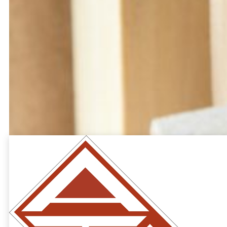
Télécharger "Fiche de synthese de la FDES ATF-BPT
n°4 Bloc-porte bois technique (avec huisserie
metallique)"
Lire
aussi