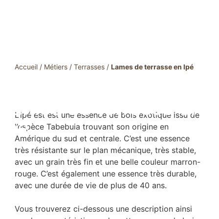
Accueil
/
Métiers
/
Terrasses
/
Lames de terrasse en Ipé
Lames de terrasse en
L’ipé est est une essence de bois exotique issu de
Ipé
l’espèce Tabebuia trouvant son origine en
Amérique du sud et centrale. C’est une essence
très résistante sur le plan mécanique, très stable,
avec un grain très fin et une belle couleur marron-
rouge. C’est également une essence très durable,
avec une durée de vie de plus de 40 ans.
Vous trouverez ci-dessous une description ainsi