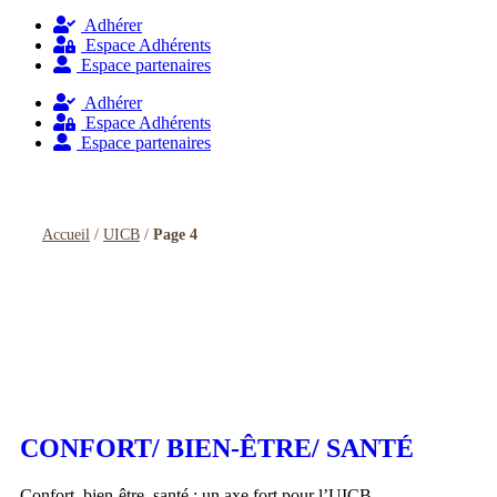
Adhérer
Espace Adhérents
Espace partenaires
Adhérer
Espace Adhérents
Espace partenaires
Accueil
/
UICB
/
Page 4
Catégorie :
UICB
CONFORT/ BIEN-ÊTRE/ SANTÉ
Confort, bien-être, santé : un axe fort pour l’UICB