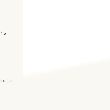
ière
s utiles